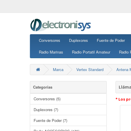
Conversores
Duplexores
Fuente de Poder
Radio Marinas
Radio Portatil Amateur
Radio P
Marca
Vertex Standard
Antena 
Categorías
Lláma
Conversores (5)
* Los pr
Duplexores (7)
Fuente de Poder (7)