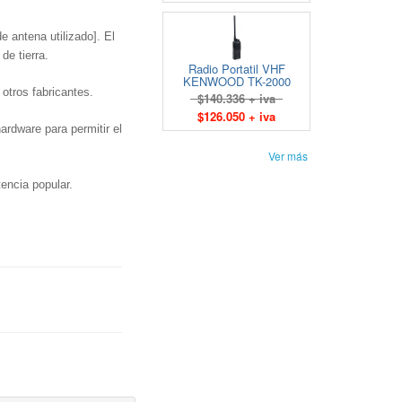
 antena utilizado].
El
de tierra.
Radio Portatil VHF
KENWOOD TK-2000
otros fabricantes.
$140.336 + iva
$126.050 + iva
rdware para permitir el
Ver más
tencia popular.