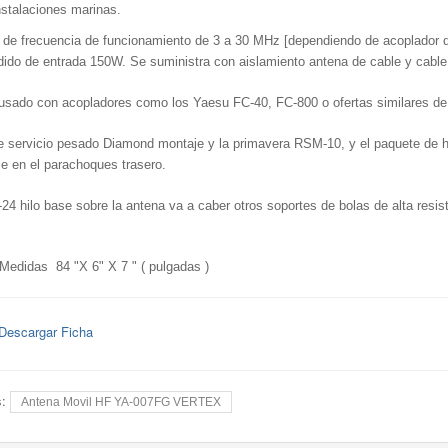
nstalaciones marinas.
de frecuencia de funcionamiento de 3 a 30 MHz [dependiendo de acoplador de
ido de entrada 150W.
Se suministra con aislamiento antena de cable y cable 
usado con acopladores como los Yaesu FC-40, FC-800 o ofertas similares de 
e servicio pesado Diamond montaje y la primavera RSM-10, y el paquete de ha
e en el parachoques trasero.
-24 hilo base sobre la antena va a caber otros soportes de bolas de alta resis
edidas 84 "X 6" X 7 " ( pulgadas )
Descargar Ficha
s:
Antena Movil HF YA-007FG VERTEX