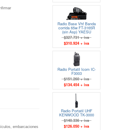
nfirmar
Radio Base Vhf Banda
corrida 65w FT-3165R
(sin Asp) YAESU
$327.731 + iva
$310.924 + iva
Radio Portatil Icom IC-
F3003
$151.260 + iva
$134.454 + iva
Radio Portatil UHF
KENWOOD TK-3000
$140.336 + iva
$126.050 + iva
ehículos, embarcaciones