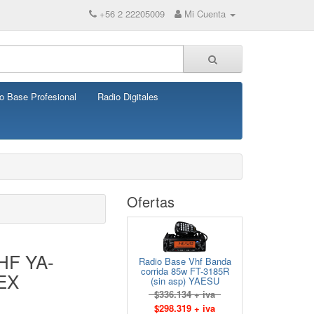
+56 2 22205009
Mi Cuenta
o Base Profesional
Radio Digitales
Ofertas
 HF YA-
Radio Base Vhf Banda
corrida 85w FT-3185R
EX
(sin asp) YAESU
$336.134 + iva
$298.319 + iva