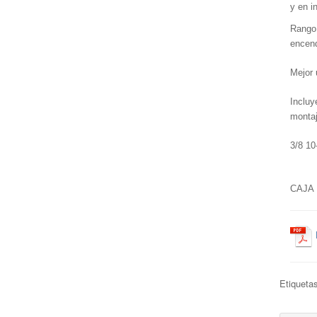
y en i
Rango 
encend
Mejor 
Incluy
montaj
3/8 10
CAJA M
Etiqueta