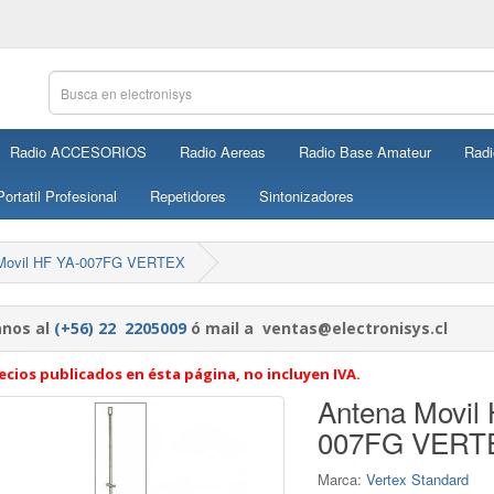
Radio ACCESORIOS
Radio Aereas
Radio Base Amateur
Radi
ortatil Profesional
Repetidores
Sintonizadores
Movil HF YA-007FG VERTEX
nos al
(+56) 22 2205009
ó mail a ventas@electronisys.cl
ecios publicados en ésta página, no incluyen IVA.
Antena Movil
007FG VERT
Marca:
Vertex Standard