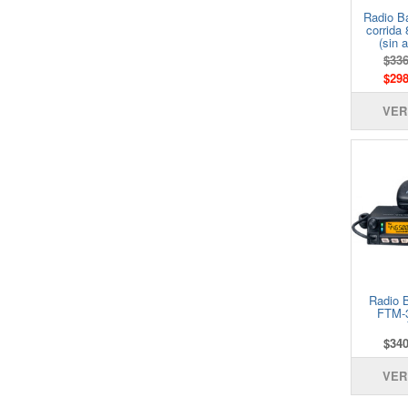
Radio B
corrida
(sin
$336
$298
VER
Radio 
FTM-
$340
VER