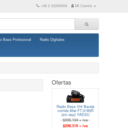
+56 2 22205009
Mi Cuenta
o Base Profesional
Radio Digitales
Ofertas
Radio Base Vhf Banda
corrida 85w FT-3185R
(sin asp) YAESU
$336.134 + iva
$298.319 + iva