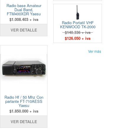
Radio base Amateur
Dual Band,
FTM400XDR Yaesu
$1.008.403 + iva
Radio Portatil VHF
KENWOOD TK-2000
VER DETALLE
$140.336 + iva
$126.050 + iva
Ver más
Radio Hf / 50 Mhz Con
parlante FT-710AESS
Yaesu
$1.850.000 + iva
VER DETALLE