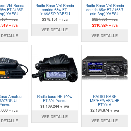
ase Vhf Banda
Radio Base Vhf Banda
Radio Base Vhf Banda
 85w FT-3185R
corrida 65w FT-
corrida 65w FT-3165R
 asp) YAESU
3165ASP YAESU
(sin Asp) YAESU
.134 + iva
$378.151 + iva
$327.731 + iva
.319 + iva
$310.924 + iva
VER DETALLE
 DETALLE
VER DETALLE
Base Amateur
Radio base HF 100w
RADIO BASE
3207DR Uhf
FT-891 Yaesu
MF/HF/VHF/UHF
Yaesu
FT991A
$1.109.244 + iva
.000 + iva
$2.184.874 + iva
VER DETALLE
 DETALLE
VER DETALLE