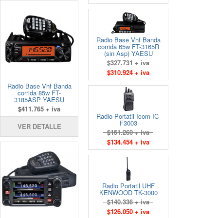
Radio Base Vhf Banda
corrida 65w FT-3165R
(sin Asp) YAESU
$327.731 + iva
$310.924 + iva
Radio Base Vhf Banda
corrida 85w FT-
3185ASP YAESU
$411.765 + iva
Radio Portatil Icom IC-
F3003
VER DETALLE
$151.260 + iva
$134.454 + iva
Radio Portatil UHF
KENWOOD TK-3000
$140.336 + iva
$126.050 + iva