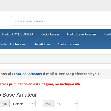
Radio ACCESORIOS
Radio Aereas
Radio Base Amateur
Radi
ortatil Profesional
Repetidores
Sintonizadores
nos al
(+56) 22 2205009
ó mail a ventas@electronisys.cl
ecios publicados en ésta página, no incluyen IVA.
o Base Amateur
 Por:
Ver: