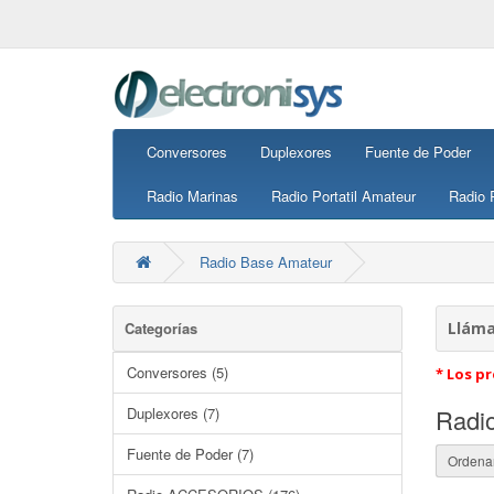
Conversores
Duplexores
Fuente de Poder
Radio Marinas
Radio Portatil Amateur
Radio P
Radio Base Amateur
Categorías
Lláma
Conversores (5)
* Los pr
Duplexores (7)
Radi
Fuente de Poder (7)
Ordenar