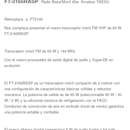
FT-3165RASP
Radio Base/Movil 65w Amateur YAESU
Reemplaza a FT3100
Nos complace presentar el nuevo transceptor móvil FM VHF de 65 W
FT-3165RASP.
Transceptor móvil FM de 65 W y 144 MHz
Con el nuevo procesador de señal digital de audio y Super-DX en
evolución
El FT-3165RASP es un transceptor móvil compacto de 2 metros con
una configuración de características básicas sólidas y robustez
mecánica. La potencia de salida es de 65 W (seleccionable 65 W / 30
W / 5 W) y su eficiente sistema de refrigeración con el FACC:
Conductor de convección de aire en embudo (túnel de viento) garantiza
una potencia estable y confiable.
El nuevo altavoz frontal proporciona 5 W de audio fuerte y ha sido