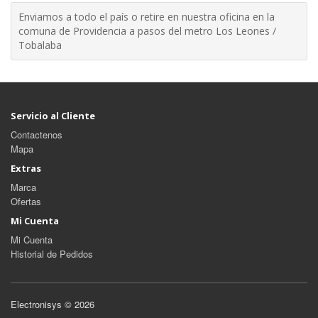
Enviamos a todo el país o retire en nuestra oficina en la
comuna de Providencia a pasos del metro Los Leones /
Tobalaba
Servicio al Cliente
Contactenos
Mapa
Extras
Marca
Ofertas
Mi Cuenta
Mi Cuenta
Historial de Pedidos
Electronisys © 2026