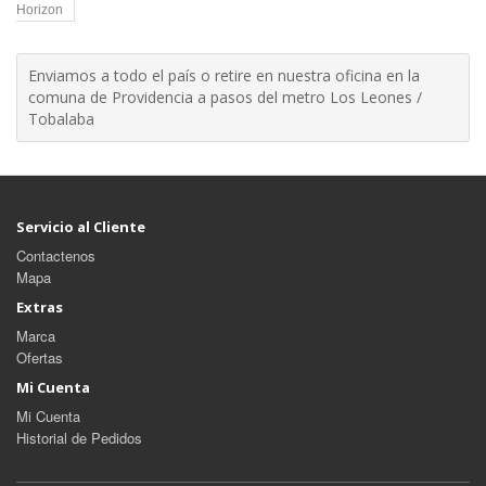
Horizon
Enviamos a todo el país o retire en nuestra oficina en la
comuna de Providencia a pasos del metro Los Leones /
Tobalaba
Servicio al Cliente
Contactenos
Mapa
Extras
Marca
Ofertas
Mi Cuenta
Mi Cuenta
Historial de Pedidos