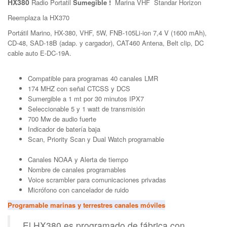
HX380
Radio Portatil
Sumegible !
Marina VHF Standar Horizon
Reemplaza la HX370
Portátil Marino, HX-380, VHF, 5W, FNB-105Li-ion 7,4 V (1600 mAh),
CD-48, SAD-18B (adap. y cargador), CAT460 Antena, Belt clip, DC
cable auto E-DC-19A.
Compatible para programas 40 canales LMR
174 MHZ con señal CTCSS y DCS
Sumergible a 1 mt por 30 minutos IPX7
Seleccionable 5 y 1 watt de transmisión
700 Mw de audio fuerte
Indicador de batería baja
Scan, Priority Scan y Dual Watch programable
Canales NOAA y Alerta de tiempo
Nombre de canales programables
Voice scrambler para comunicaciones privadas
Micrófono con cancelador de ruido
Programable marinas y terrestres canales móviles
El HX380 es programado de fábrica con