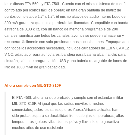
los exitosos FTA-550L y FTA-750L.
Cuenta con el mismo sistema de menú
controlado por iconos fácil de operar, en una gran pantalla de matriz de
puntos completa de 1,7" x 1,7".
El mismo altavoz de audio interno Loud de
800 mW garantiza que no se perderán las llamadas.
Compatible con banda
estrecha de 8,33 kHz, con un banco de memoria programable de 200
canales, significa que todos los canales favoritos se pueden almacenar y
recuperar fácilmente con solo presionar unos pocos botones.
Empaquetado
con todos los accesorios necesarios, incluidos cargadores de 110 V CA y 12
V CC, adaptador para auriculares, bandeja para batería alcalina, clip para
cinturón, cable de programación USB y una batería recargable de iones de
litio de 1800 mAh de gran capacidad.
Ahora cumple con MIL-STD-810F
El FTA-450L ahora ha sido probado y cumple con el estándar militar
MIL-STD-810F.
Al igual que las radios móviles terrestres
comerciales, todos los transceptores Yaesu Airband actuales han
sido probados para su durabilidad frente a bajas temperaturas, altas
temperaturas, golpes, vibraciones, polvo y lluvia, lo que garantiza
muchos años de uso resistente.