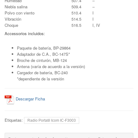
Humedad
507.4
–
Niebla salina
509.4
–
Polvo con viento
510.4
I
Vibración
514.5
I
Choque
516.5
I, IV
Accessorios incluidos:
Paquete de batería, BP-29864
Adaptador de C.A., BC-147S
*
Broche de cinturón, MB-124
Antena (varía de acuerdo a la versión)
Cargador de batería, BC-240
*dependiente de la versión
Descargar Ficha
Etiquetas:
Radio Portatil Icom IC-F3003