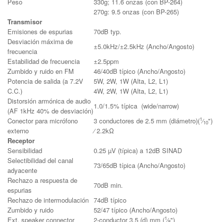
Peso
330g; 11.6 onzas (con BP-264)
270g: 9.5 onzas (con BP-265)
Transmisor
Emisiones de espurias
70dB typ.
Desviación máxima de
±5.0kHz/±2.5kHz (Ancho/Angosto)
frecuencia
Estabilidad de frecuencia
±2.5ppm
Zumbido y ruido en FM
46/40dB típico (Ancho/Angosto)
Potencia de salida (a 7.2V
5W, 2W, 1W (Alta, L2, L1)
C.C.)
4W, 2W, 1W (Alta, L2, L1)
Distorsión armónica de audio
1.0/1.5% típica (wide/narrow)
(AF 1kHz 40% de desviación)
1
Conector para micrófono
3 conductores de 2.5 mm (diámetro)(
⁄
")
10
externo
⁄ 2.2kΩ
Receptor
Sensibilidad
0.25 µV (típica) a 12dB SINAD
Selectibilidad del canal
73/65dB típica (Ancho/Angosto)
adyacente
Rechazo a respuesta de
70dB min.
espurias
Rechazo de intermodulación
74dB típico
Zumbido y ruido
52/47 típico (Ancho/Angosto)
1
Ext. speaker connector
2-conductor 3.5 (d) mm (
⁄
")
8