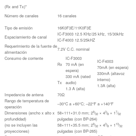
(Rx and Tx)*
Número de canales
16 canales
Tipo de emisión
16K0F3E/11K0F3E
IC-F3003 12.5 KHz/25 kHz, 15/30kHz
Espaciamiento de canal
IC-F4003 12.5/25kHZ
Requerimiento de la fuente de
7.2V C.C. nominal
alimentación
Consumo de corriente
IC-F3003
IC-F4003
Rx
70 mA (en
70mA (en espera)
espera)
330mA (altavoz
330 mA (rated
interno)
Tx
audio)
1.3A (alta)
1.3 A (alta)
Impedancia de antena
70Ω
Rango de temperatura de
–30°C a +60°C; –22°F a +140°F
operación
9
3
7
Dimensiones (ancho x alto x
58×111×31.0 mm; 2
⁄
× 4
⁄
× 1
⁄
32
8
32
profundidad)
pulgadas (con BP-264)
9
3
13
(no se incluyen las
58×111×35.5 mm; 2
⁄
× 4
⁄
× 1
⁄
32
8
32
proyecciones)
pulgadas (con BP-265)