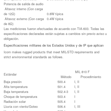
Potencia de salida de audio
Altavoz interno (Con carga
de 12Ω)
0.8W típica
Altavoz externo (Con carga
0.4W típica
de 8Ω)
Las mediciones fueron efectuadas de acuerdo con TIA-603. Todas las
especificaciones declaradas están sujetas a cambios sin previo aviso u
obligación.
Especificaciones militares de los Estados Unidos y de IP que aplican
Icom makes rugged products that meet MIL-STD requirements and
strict environmental standards as follows.
MIL 810 F
Estándar
Método
Procedimiento
Baja presión
500.4
I, II
Alta temperatura
501.4
I, II
Baja temperatura
502.4-3
I, II
Choque de temperatura
503.4
I
Radiación solar
505.4
I
Lluvia con viento/Goteo
506.4
I, III