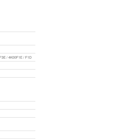
F3E / 4K00F1E / F1D