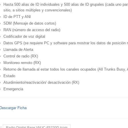
Hasta 500 alias de ID individuales y 500 alias de ID grupales (cada uno pa
sitio, a sitios múltiples y convencionales)
ID de PTT y ANI
SDM (Mensaje de datos cortos)
RAN (número de acceso del radio)
Codificador de voz digital
Datos GPS (se requiere PC y software para mostrar los datos de posición r
Llamada de Alerta
Control de radio (RX)
Monitoreo remoto (RX)
Retorno de llamada al estar todos los canales ocupados (All Trunks Busy,
Estado
Aturdimiento/reactivación/ desactivación (RX)
Emergencia
Descargar Ficha
s:
Radio Digital Base Vhf IC-F5220D Icom