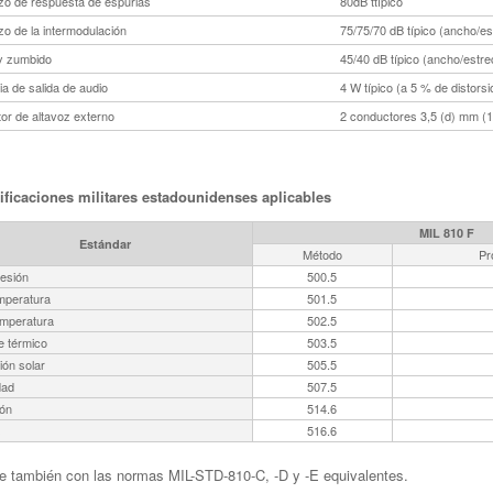
o de respuesta de espurias
80dB ttípico
o de la intermodulación
75/75/70 dB típico (ancho/e
y zumbido
45/40 dB típico (ancho/estre
a de salida de audio
4 W típico (a 5 % de distorsi
or de altavoz externo
2 conductores 3,5 (d) mm (1
ficaciones militares estadounidenses aplicables
MIL 810 F
Estándar
Método
Pr
resión
500.5
emperatura
501.5
emperatura
502.5
 térmico
503.5
ión solar
505.5
ad
507.5
ión
514.6
s
516.6
 también con las normas MIL-STD-810-C, -D y -E equivalentes.