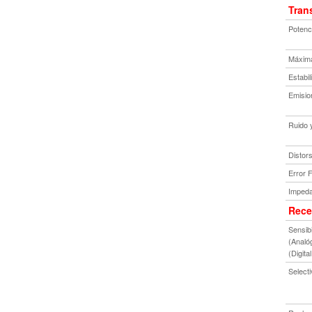
Tran
Potenc
Máxima
Estabil
Emisio
Ruido 
Distor
Error 
Impeda
Rece
Sensib
(Analó
(Digit
Select