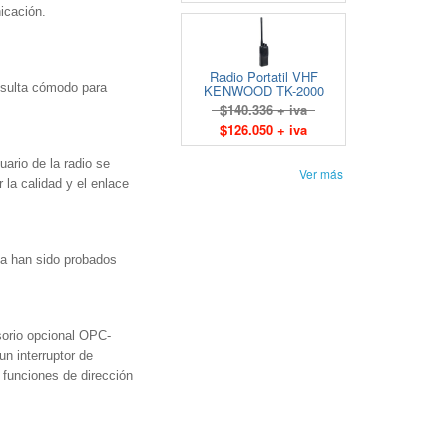
icación.
Radio Portatil VHF
esulta cómodo para
KENWOOD TK-2000
$140.336 + iva
$126.050 + iva
uario de la radio se
Ver más
la calidad y el enlace
cia han sido probados
sorio opcional OPC-
n interruptor de
 funciones de dirección