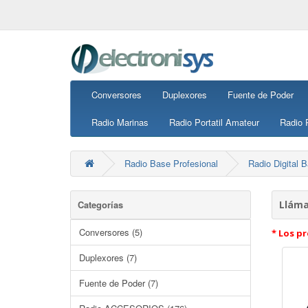
Conversores
Duplexores
Fuente de Poder
Radio Marinas
Radio Portatil Amateur
Radio P
Radio Base Profesional
Radio Digital
Categorías
Lláma
Conversores (5)
* Los pr
Duplexores (7)
Fuente de Poder (7)