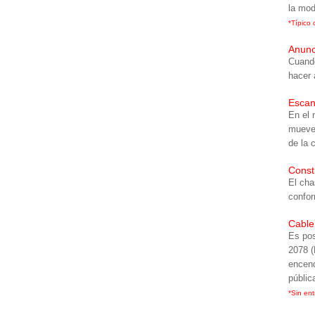
la mod
*Típico 
Anunc
Cuando
hacer 
Escan
En el 
mueve,
de la 
Constr
El cha
confor
Cable
Es pos
2078 (
encend
públic
*Sin ent