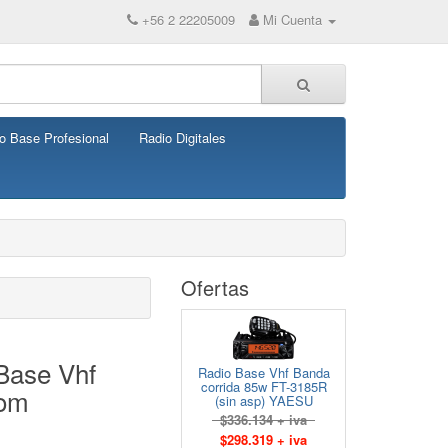
+56 2 22205009
Mi Cuenta
o Base Profesional
Radio Digitales
Ofertas
 Base Vhf
Radio Base Vhf Banda
corrida 85w FT-3185R
com
(sin asp) YAESU
$336.134 + iva
$298.319 + iva