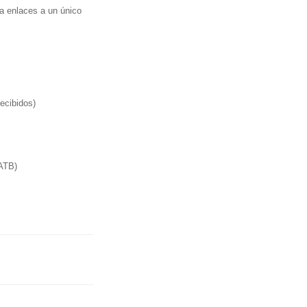
ra enlaces a un único
ecibidos)
 ATB)