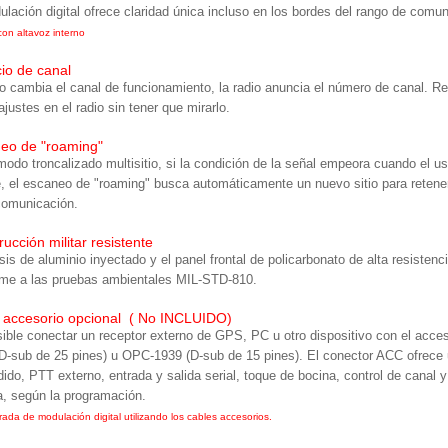
ulación digital ofrece claridad única incluso en los bordes del rango de comun
con altavoz interno
io de canal
 cambia el canal de funcionamiento, la radio anuncia el número de canal. R
ajustes en el radio sin tener que mirarlo.
eo de "roaming"
modo troncalizado multisitio, si la condición de la señal empeora cuando el us
 el escaneo de "roaming" busca automáticamente un nuevo sitio para retener 
comunicación.
ucción militar resistente
sis de aluminio inyectado y el panel frontal de policarbonato de alta resisten
me a las pruebas ambientales MIL-STD-810.
 accesorio opcional ( No INCLUIDO)
ible conectar un receptor externo de GPS, PC u otro dispositivo con el acce
D-sub de 25 pines) u OPC-1939 (D-sub de 15 pines). El conector ACC ofrece u
ido, PTT externo, entrada y salida serial, toque de bocina, control de canal y
a, según la programación.
rada de modulación digital utilizando los cables accesorios.