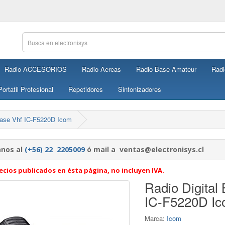
Radio ACCESORIOS
Radio Aereas
Radio Base Amateur
Radi
ortatil Profesional
Repetidores
Sintonizadores
 Base Vhf IC-F5220D Icom
nos al
(+56) 22 2205009
ó mail a ventas@electronisys.cl
ecios publicados en ésta página, no incluyen IVA.
Radio Digital
IC-F5220D I
Marca:
Icom