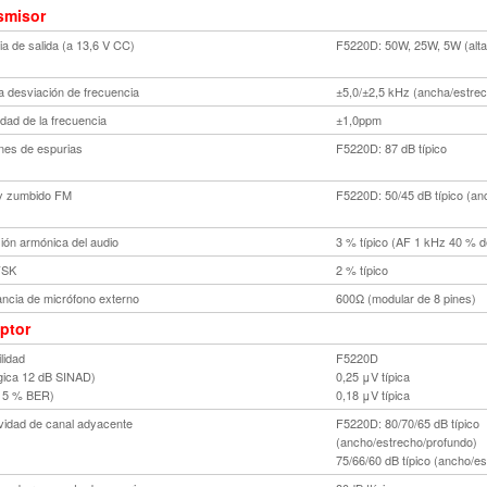
smisor
ia de salida (a 13,6 V CC)
F5220D: 50W, 25W, 5W (alta,
 desviación de frecuencia
±5,0/±2,5 kHz (ancha/estrec
idad de la frecuencia
±1,0ppm
nes de espurias
F5220D: 87 dB típico
y zumbido FM
F5220D: 50/45 dB típico (an
sión armónica del audio
3 % típico (AF 1 kHz 40 % d
FSK
2 % típico
ncia de micrófono externo
600Ω (modular de 8 pines)
ptor
ilidad
F5220D
gica 12 dB SINAD)
0,25 μV típica
al 5 % BER)
0,18 μV típica
ividad de canal adyacente
F5220D: 80/70/65 dB típico
(ancho/estrecho/profundo)
75/66/60 dB típico (ancho/e