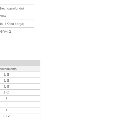
strecho/profundo)
cho)
ón, 4 Ω de carga)
/8")/4 Ω
ocedimiento
I, II
I, II
I, II
I-C
I
II
I
I, IV