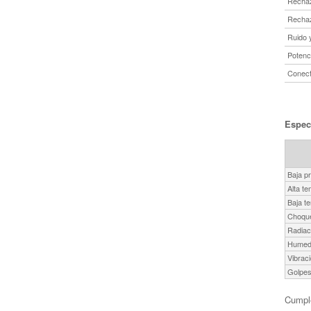
Rechaz
Rechaz
Ruido 
Potenci
Conect
Especi
Baja p
Alta t
Baja t
Choque
Radiac
Humed
Vibrac
Golpe
Cumple