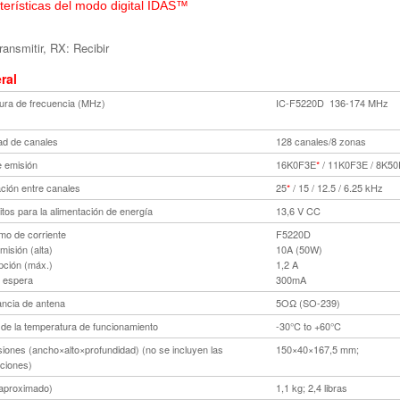
terísticas del modo digital IDAS™
ransmitir, RX: Recibir
ral
ura de frecuencia (MHz)
IC-F5220D 136-174 MHz
ad de canales
128 canales/8 zonas
e emisión
16K0F3E
*
/ 11K0F3E / 8K50
ción entre canales
25
*
/ 15 / 12.5 / 6.25 kHz
tos para la alimentación de energía
13,6 V CC
o de corriente
F5220D
isión (alta)
10A (50W)
ción (máx.)
1,2 A
spera
300mA
ncia de antena
5OΩ (SO-239)
de la temperatura de funcionamiento
-30°C to +60°C
iones (ancho×alto×profundidad) (no se incluyen las
150×40×167,5 mm;
ciones)
aproximado)
1,1 kg; 2,4 libras