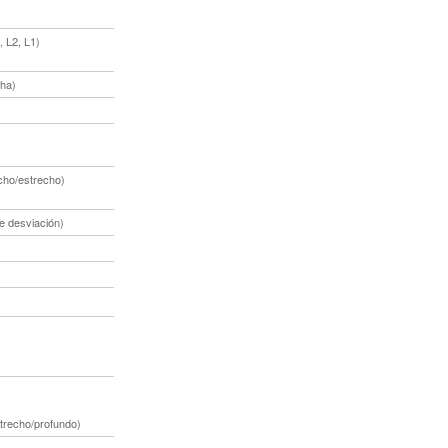
 L2, L1)
ha)
cho/estrecho)
e desviación)
strecho/profundo)