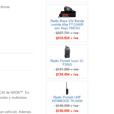
nfirmar
Radio Base Vhf Banda
corrida 65w FT-3165R
(sin Asp) YAESU
$327.731 + iva
$310.924 + iva
Radio Portatil Icom IC-
F3003
$151.260 + iva
$134.454 + iva
en CAI de NXDN™. Es
Radio Portatil UHF
itio y multisitios.
KENWOOD TK-3000
$140.336 + iva
$126.050 + iva
e un vehículo. Además,