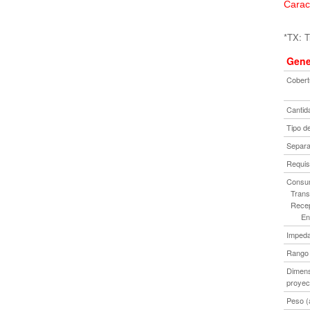
Carac
*TX: T
Gene
Cobert
Cantid
Tipo d
Separa
Requisi
Consum
Transm
Recep
En e
Impeda
Rango 
Dimens
proyec
Peso (