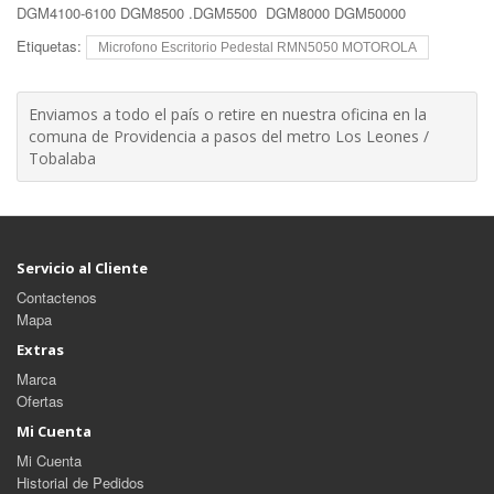
DGM4100-6100 DGM8500 .DGM5500 DGM8000 DGM50000
Etiquetas:
Microfono Escritorio Pedestal RMN5050 MOTOROLA
Enviamos a todo el país o retire en nuestra oficina en la
comuna de Providencia a pasos del metro Los Leones /
Tobalaba
Servicio al Cliente
Contactenos
Mapa
Extras
Marca
Ofertas
Mi Cuenta
Mi Cuenta
Historial de Pedidos