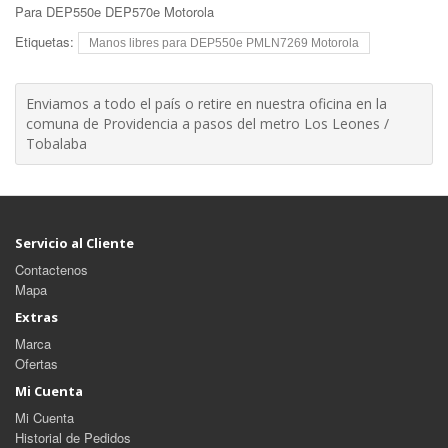
Para DEP550e DEP570e Motorola
Etiquetas:
Manos libres para DEP550e PMLN7269 Motorola
Enviamos a todo el país o retire en nuestra oficina en la
comuna de Providencia a pasos del metro Los Leones /
Tobalaba
Servicio al Cliente
Contactenos
Mapa
Extras
Marca
Ofertas
Mi Cuenta
Mi Cuenta
Historial de Pedidos