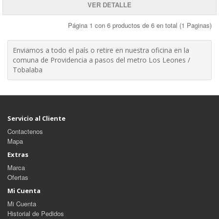
VER DETALLE
Página 1 con 6 productos de 6 en total (1 Paginas)
Enviamos a todo el país o retire en nuestra oficina en la
comuna de Providencia a pasos del metro Los Leones /
Tobalaba
Servicio al Cliente
Contactenos
Mapa
Extras
Marca
Ofertas
Mi Cuenta
Mi Cuenta
Historial de Pedidos