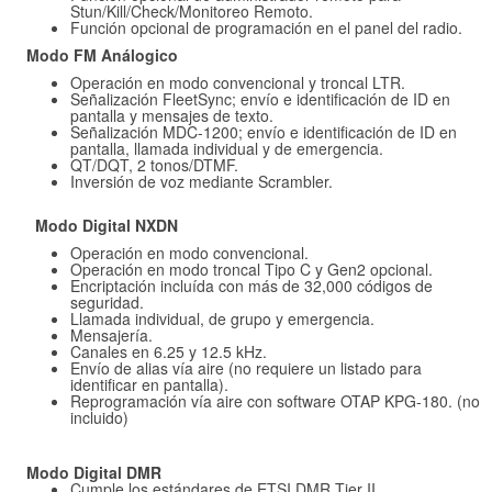
Stun/Kill/Check/Monitoreo Remoto.
Función opcional de programación en el panel del radio.
Modo FM Análogico
Operación en modo convencional y troncal LTR.
Señalización FleetSync; envío e identificación de ID en
pantalla y mensajes de texto.
Señalización MDC-1200; envío e identificación de ID en
pantalla, llamada individual y de emergencia.
QT/DQT, 2 tonos/DTMF.
Inversión de voz mediante Scrambler.
M
od
o Digital
NXDN
Operación en modo convencional.
Operación en modo troncal Tipo C y Gen2 opcional.
Encriptación incluída con más de 32,000 códigos de
seguridad.
Llamada individual, de grupo y emergencia.
Mensajería.
Canales en 6.25 y 12.5 kHz.
Envío de alias vía aire (no requiere un listado para
identificar en pantalla).
Reprogramación vía aire con software OTAP KPG-180. (no
incluido)
Modo Digital DMR
Cumple los estándares de ETSI DMR Tier II.