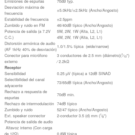
Emisiones de espurias
70dB typ.
Desviación máxima de
±5.0kHz/±2.5kHz (Ancho/Angosto)
frecuencia
Estabilidad de frecuencia
±2.5ppm
Zumbido y ruido en FM
46/40dB típico (Ancho/Angosto)
Potencia de salida (a 7.2V
5W, 2W, 1W (Alta, L2, L1)
C.C.)
4W, 2W, 1W (Alta, L2, L1)
Distorsión armónica de audio
1.0/1.5% típica (wide/narrow)
(AF 1kHz 40% de desviación)
1
Conector para micrófono
3 conductores de 2.5 mm (diámetro)(
⁄
")
10
externo
⁄ 2.2kΩ
Receptor
Sensibilidad
0.25 µV (típica) a 12dB SINAD
Selectibilidad del canal
73/65dB típica (Ancho/Angosto)
adyacente
Rechazo a respuesta de
70dB min.
espurias
Rechazo de intermodulación
74dB típico
Zumbido y ruido
52/47 típico (Ancho/Angosto)
1
Ext. speaker connector
2-conductor 3.5 (d) mm (
⁄
")
8
Potencia de salida de audio
Altavoz interno (Con carga
de 12Ω)
0.8W típica