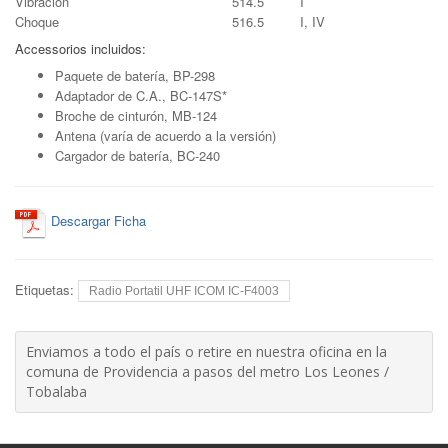
Vibración
514.5
I
Choque
516.5
I, IV
Accessorios incluidos:
Paquete de batería, BP-298
Adaptador de C.A., BC-147S
*
Broche de cinturón, MB-124
Antena (varía de acuerdo a la versión)
Cargador de batería, BC-240
Descargar Ficha
Etiquetas:
Radio Portatil UHF ICOM IC-F4003
Enviamos a todo el país o retire en nuestra oficina en la
comuna de Providencia a pasos del metro Los Leones /
Tobalaba