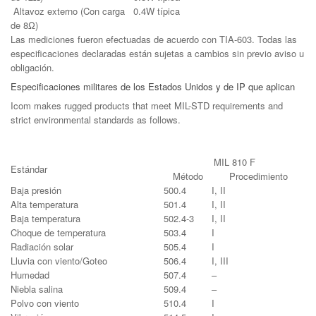
Altavoz externo (Con carga
0.4W típica
de 8Ω)
Las mediciones fueron efectuadas de acuerdo con TIA-603. Todas las
especificaciones declaradas están sujetas a cambios sin previo aviso u
obligación.
Especificaciones militares de los Estados Unidos y de IP que aplican
Icom makes rugged products that meet MIL-STD requirements and
strict environmental standards as follows.
MIL 810 F
Estándar
Método
Procedimiento
Baja presión
500.4
I, II
Alta temperatura
501.4
I, II
Baja temperatura
502.4-3
I, II
Choque de temperatura
503.4
I
Radiación solar
505.4
I
Lluvia con viento/Goteo
506.4
I, III
Humedad
507.4
–
Niebla salina
509.4
–
Polvo con viento
510.4
I