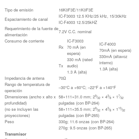
Tipo de emisión
16K0F3E/11K0F3E
IC-F3003 12.5 KHz/25 kHz, 15/30kHz
Espaciamiento de canal
IC-F4003 12.5/25kHZ
Requerimiento de la fuente de
7.2V C.C. nominal
alimentación
Consumo de corriente
IC-F3003
IC-F4003
Rx
70 mA (en
70mA (en espera)
espera)
330mA (altavoz
330 mA (rated
interno)
Tx
audio)
1.3A (alta)
1.3 A (alta)
Impedancia de antena
70Ω
Rango de temperatura de
–30°C a +60°C; –22°F a +140°F
operación
9
3
7
Dimensiones (ancho x alto x
58×111×31.0 mm; 2
⁄
× 4
⁄
× 1
⁄
32
8
32
profundidad)
pulgadas (con BP-264)
9
3
13
(no se incluyen las
58×111×35.5 mm; 2
⁄
× 4
⁄
× 1
⁄
32
8
32
proyecciones)
pulgadas (con BP-265)
Peso
330g; 11.6 onzas (con BP-264)
270g: 9.5 onzas (con BP-265)
Transmisor