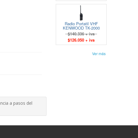
Radio Portatil VHF
KENWOOD TK-2000
$140.336 + iva
$126.050 + iva
Ver más
ncia a pasos del