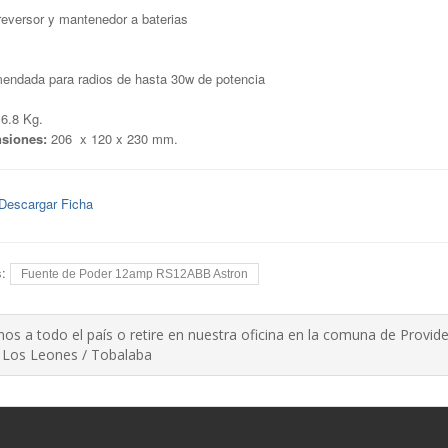
reversor y mantenedor a baterias
ndada para radios de hasta 30w de potencia
6.8 Kg.
siones:
206 x 120 x 230 mm.
Descargar Ficha
s:
Fuente de Poder 12amp RS12ABB Astron
os a todo el país o retire en nuestra oficina en la comuna de Provide
 Los Leones / Tobalaba