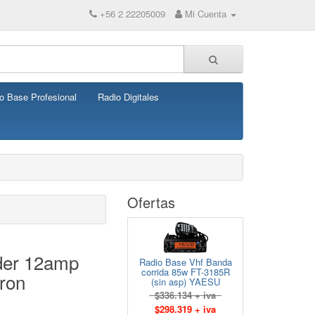
+56 2 22205009
Mi Cuenta
o Base Profesional
Radio Digitales
Ofertas
der 12amp
Radio Base Vhf Banda
corrida 85w FT-3185R
ron
(sin asp) YAESU
$336.134 + iva
$298.319 + iva