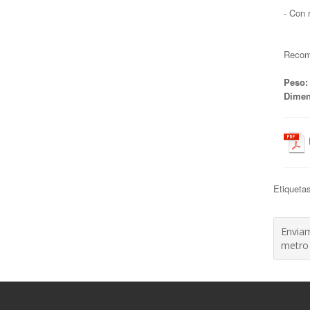
- Con 
Recome
Peso:
Dimen
Etiqueta
Enviam
metro