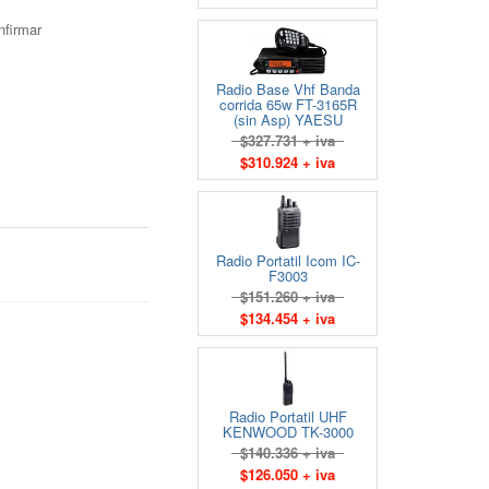
nfirmar
Radio Base Vhf Banda
corrida 65w FT-3165R
(sin Asp) YAESU
$327.731 + iva
$310.924 + iva
Radio Portatil Icom IC-
F3003
$151.260 + iva
$134.454 + iva
.
Radio Portatil UHF
KENWOOD TK-3000
$140.336 + iva
$126.050 + iva