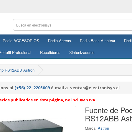
Radio ACCESORIOS
Radio Aereas
Radio Base Amateur
Radi
ortatil Profesional
Repetidores
Sintonizadores
amp RS12ABB Astron
nos al
(+56) 22 2205009
ó mail a ventas@electronisys.cl
ecios publicados en ésta página, no incluyen IVA.
Fuente de Po
RS12ABB Ast
Marca:
Astron