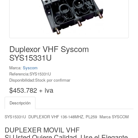
Duplexor VHF Syscom
SYS15331U
Marca:
Syscom
Referencia:SYS15331U
Disponibilidad:Stock por confirmar
$453.782 + iva
Descripción
SYS15331U DUPLEXOR VHF 136-148MHZ, PL259 Marca SYSCOM
DUPLEXER MOVIL VHF
Si Usted Quiere Calidad, Use el Elegante