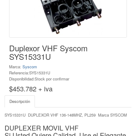
Duplexor VHF Syscom
SYS15331U
Marca:
Syscom
Referencia:SYS15331U
Disponibilidad:Stock por confirmar
$453.782 + iva
Descripción
SYS15331U DUPLEXOR VHF 136-148MHZ, PL259 Marca SYSCOM
DUPLEXER MOVIL VHF
Si Usted Quiere Calidad, Use el Elegante