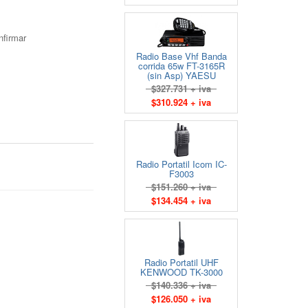
nfirmar
Radio Base Vhf Banda
corrida 65w FT-3165R
(sin Asp) YAESU
$327.731 + iva
$310.924 + iva
Radio Portatil Icom IC-
F3003
$151.260 + iva
$134.454 + iva
Radio Portatil UHF
KENWOOD TK-3000
$140.336 + iva
$126.050 + iva