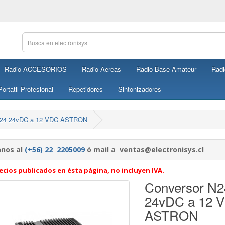
Radio ACCESORIOS
Radio Aereas
Radio Base Amateur
Radi
ortatil Profesional
Repetidores
Sintonizadores
-24 24vDC a 12 VDC ASTRON
nos al
(+56) 22 2205009
ó mail a ventas@electronisys.cl
ecios publicados en ésta página, no incluyen IVA.
Conversor N2
24vDC a 12 
ASTRON