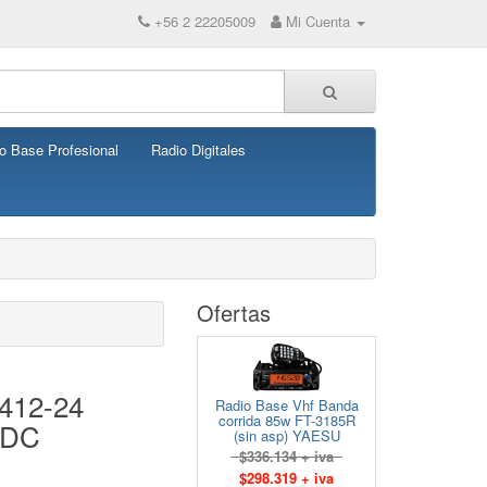
+56 2 22205009
Mi Cuenta
o Base Profesional
Radio Digitales
Ofertas
412-24
Radio Base Vhf Banda
corrida 85w FT-3185R
VDC
(sin asp) YAESU
$336.134 + iva
$298.319 + iva