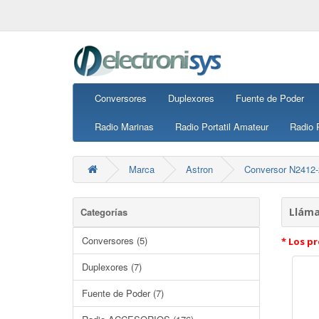
Conversores
Duplexores
Fuente de Poder
Radio Marinas
Radio Portatil Amateur
Radio P
Marca
Astron
Conversor N2412
Categorías
Lláma
Conversores (5)
* Los pr
Duplexores (7)
Fuente de Poder (7)