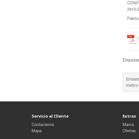
CONVE
2412-2
Fabric
Etiqueta
Enviam
metro
Servicio al Cliente
Extras
Contactenos
Marca
Mapa
Ofertas