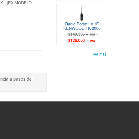
MAX. (EX-MODELO
Radio Portatil VHF
KENWOOD TK-2000
$140.336 + iva
$126.050 + iva
Ver más
ncia a pasos del