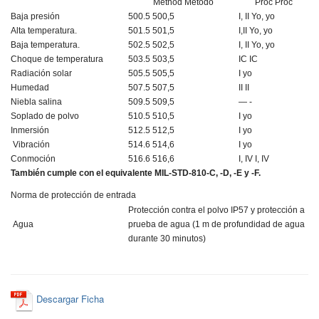
Method
Método
Proc
Proc
Baja presión
500.5
500,5
I, II
Yo, yo
Alta temperatura.
501.5
501,5
I,II
Yo, yo
Baja temperatura.
502.5
502,5
I, II
Yo, yo
Choque de temperatura
503.5
503,5
IC
IC
Radiación solar
505.5
505,5
I
yo
Humedad
507.5
507,5
II
II
Niebla salina
509.5
509,5
—
-
Soplado de polvo
510.5
510,5
I
yo
Inmersión
512.5
512,5
I
yo
Vibración
514.6
514,6
I
yo
Conmoción
516.6
516,6
I, IV
I, IV
También cumple con el equivalente MIL-STD-810-C, -D, -E y -F.
Norma de protección de entrada
Protección contra el polvo IP57 y protección a
Agua
prueba de agua (1 m de profundidad de agua
durante 30 minutos)
Descargar Ficha