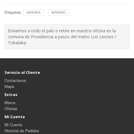
Etiquetas:
MARINA
MARINO
Enviamos a todo el país o retire en nuestra oficina en la
comuna de Providencia a pasos del metro Los Leones /
Tobalaba
Servicio al Cliente
Contactenos
Mapa
Extras
Marca
Ofertas
Mi Cuenta
Mi Cuenta
Historial de Pedidos