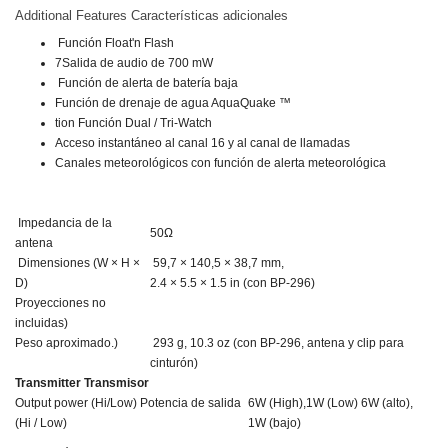
Additional Features
Características adicionales
Función Float'n Flash
7
Salida de audio de 700 mW
Función de alerta de batería baja
Función de drenaje de agua AquaQuake ™
tion
Función Dual / Tri-Watch
Acceso instantáneo al canal 16 y al canal de llamadas
Canales meteorológicos con función de alerta meteorológica
Impedancia de la
50Ω
antena
Dimensiones (W × H ×
59,7 × 140,5 × 38,7 mm,
D)
2.4 × 5.5 × 1.5 in (con BP-296)
Proyecciones no
incluidas)
Peso aproximado.)
293 g, 10.3 oz (con BP-296, antena y clip para
cinturón)
Transmitter
Transmisor
Output power (Hi/Low)
Potencia de salida
6W (High),1W (Low)
6W (alto),
(Hi / Low)
1W (bajo)