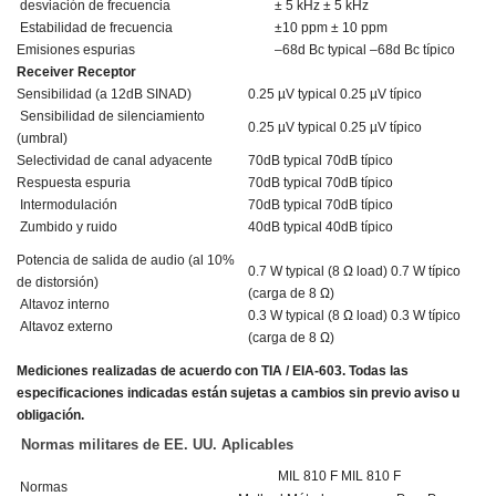
desviación de frecuencia
± 5 kHz
± 5 kHz
Estabilidad de frecuencia
±10 ppm
± 10 ppm
Emisiones espurias
–68d Bc typical
–68d Bc típico
Receiver
Receptor
Sensibilidad (a 12dB SINAD)
0.25 µV typical
0.25 µV típico
Sensibilidad de silenciamiento
0.25 µV typical
0.25 µV típico
(umbral)
Selectividad de canal adyacente
70dB typical
70dB típico
Respuesta espuria
70dB typical
70dB típico
Intermodulación
70dB typical
70dB típico
Zumbido y ruido
40dB typical
40dB típico
Potencia de salida de audio (al 10%
0.7 W typical (8 Ω load)
0.7 W típico
de distorsión)
(carga de 8 Ω)
Altavoz interno
0.3 W typical (8 Ω load)
0.3 W típico
Altavoz externo
(carga de 8 Ω)
Mediciones realizadas de acuerdo con TIA / EIA-603.
Todas las
especificaciones indicadas están sujetas a cambios sin previo aviso u
obligación.
Normas militares de EE. UU. Aplicables
MIL 810 F
MIL 810 F
Normas