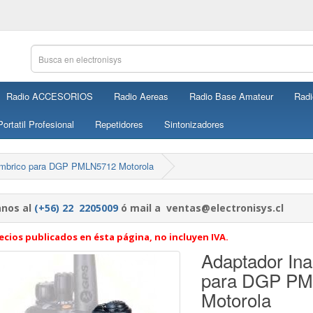
Radio ACCESORIOS
Radio Aereas
Radio Base Amateur
Radi
ortatil Profesional
Repetidores
Sintonizadores
ambrico para DGP PMLN5712 Motorola
nos al
(+56) 22 2205009
ó mail a ventas@electronisys.cl
ecios publicados en ésta página, no incluyen IVA.
Adaptador Ina
para DGP P
Motorola