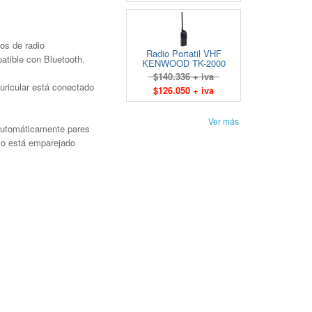
os de radio
Radio Portatil VHF
tible con Bluetooth.
KENWOOD TK-2000
$140.336 + iva
uricular está conectado
$126.050 + iva
Ver más
 automáticamente pares
vo está emparejado