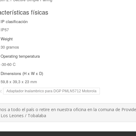
cterísticas físicas
IP
clasificación
IP57
Weight
30 gramos
Operating
temperatura
-30-60 C
Dimensions
(H x W x D)
59,8 x 39,3 x 23 mm
s:
Adaptador Inalambrico para DGP PMLN5712 Motorola
os a todo el país o retire en nuestra oficina en la comuna de Provide
 Los Leones / Tobalaba