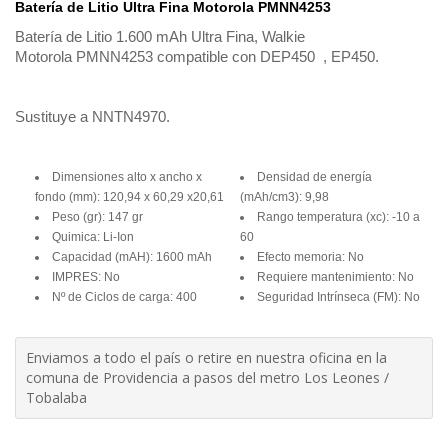
Batería de Litio Ultra Fina Motorola PMNN4253
Batería de Litio 1.600 mAh Ultra Fina, Walkie
Motorola PMNN4253 compatible con DEP450 , EP450.
Sustituye a NNTN4970.
Dimensiones alto x ancho x
Densidad de energía
fondo (mm): 120,94 x 60,29 x20,61
(mAh/cm3): 9,98
Peso (gr): 147 gr
Rango temperatura (xc): -10 a
Quimica: Li-Ion
60
Capacidad (mAH): 1600 mAh
Efecto memoria: No
IMPRES: No
Requiere mantenimiento: No
Nº de Ciclos de carga: 400
Seguridad Intrínseca (FM): No
Enviamos a todo el país o retire en nuestra oficina en la
comuna de Providencia a pasos del metro Los Leones /
Tobalaba