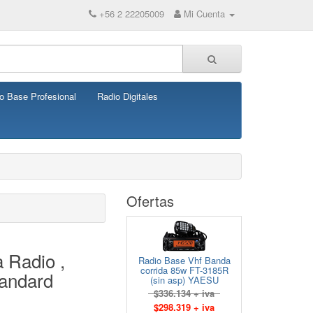
+56 2 22205009
Mi Cuenta
o Base Profesional
Radio Digitales
Ofertas
a Radio ,
Radio Base Vhf Banda
corrida 85w FT-3185R
andard
(sin asp) YAESU
$336.134 + iva
$298.319 + iva