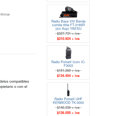
nfirmar
Radio Base Vhf Banda
corrida 65w FT-3165R
(sin Asp) YAESU
$327.731 + iva
$310.924 + iva
Radio Portatil Icom IC-
F3003
$151.260 + iva
$134.454 + iva
los compatibles
pietario o con el
Radio Portatil UHF
KENWOOD TK-3000
$140.336 + iva
$126.050 + iva