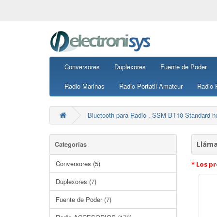
Conversores
Duplexores
Fuente de Poder
Radio Marinas
Radio Portatil Amateur
Radio P
Bluetooth para Radio , SSM-BT10 Standard h
Categorías
Lláma
Conversores (5)
* Los pr
Duplexores (7)
Fuente de Poder (7)