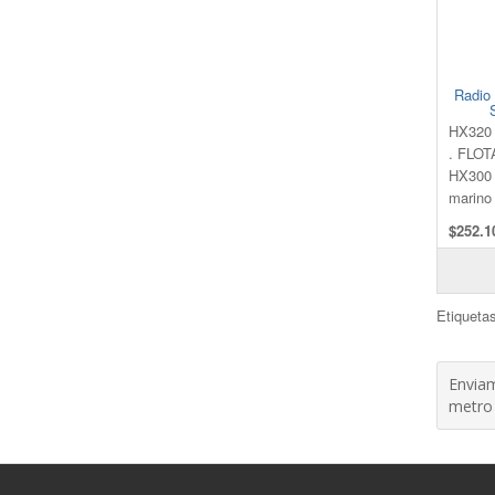
Radio 
HX320 
. FLOT
HX300 
marino f
$252.1
Etiqueta
Enviam
metro