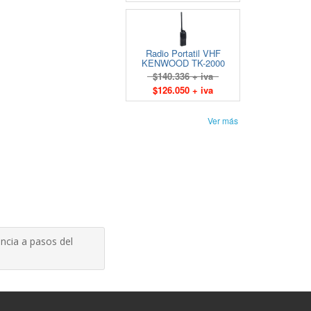
Radio Portatil VHF
KENWOOD TK-2000
$140.336 + iva
$126.050 + iva
Ver más
ncia a pasos del