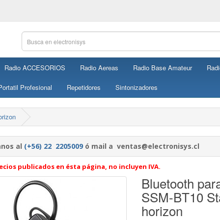
Radio ACCESORIOS
Radio Aereas
Radio Base Amateur
Radi
ortatil Profesional
Repetidores
Sintonizadores
orizon
nos al
(+56) 22 2205009
ó mail a ventas@electronisys.cl
ecios publicados en ésta página, no incluyen IVA.
Bluetooth par
SSM-BT10 St
horizon