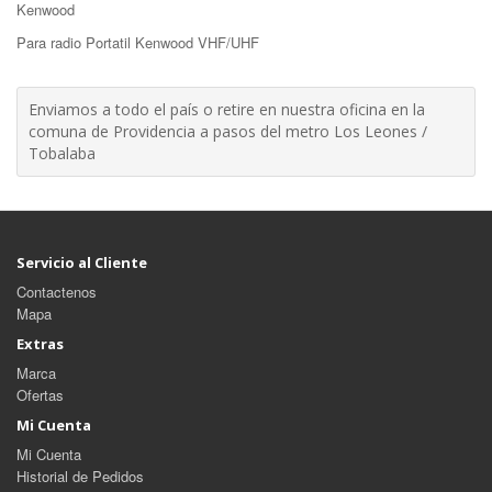
Kenwood
Para radio Portatil Kenwood VHF/UHF
Enviamos a todo el país o retire en nuestra oficina en la
comuna de Providencia a pasos del metro Los Leones /
Tobalaba
Servicio al Cliente
Contactenos
Mapa
Extras
Marca
Ofertas
Mi Cuenta
Mi Cuenta
Historial de Pedidos