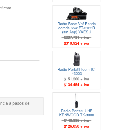
nfirmar
Radio Base Vhf Banda
corrida 65w FT-3165R
(sin Asp) YAESU
$327.731 + iva
$310.924 + iva
Radio Portatil Icom IC-
F3003
$151.260 + iva
$134.454 + iva
ncia a pasos del
Radio Portatil UHF
KENWOOD TK-3000
$140.336 + iva
$126.050 + iva