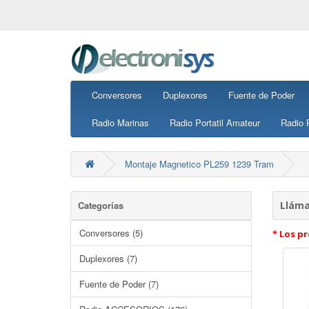
Conversores
Duplexores
Fuente de Poder
Radio Marinas
Radio Portatil Amateur
Radio P
Montaje Magnetico PL259 1239 Tram
Categorías
Lláma
Conversores (5)
* Los pr
Duplexores (7)
Fuente de Poder (7)