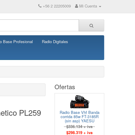
+56 2 22205009
Mi Cuenta
o Base Profesional
Radio Digitales
Ofertas
etico PL259
Radio Base Vhf Banda
corrida 85w FT-3185R
(sin asp) YAESU
$336.134 + iva
$298.319 + iva