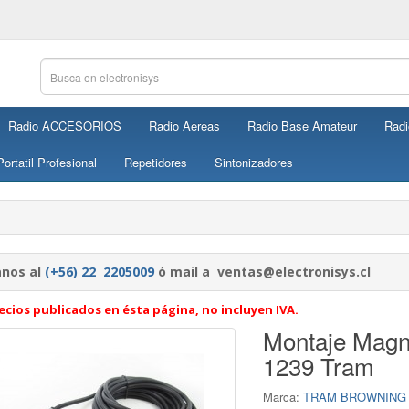
Radio ACCESORIOS
Radio Aereas
Radio Base Amateur
Radi
ortatil Profesional
Repetidores
Sintonizadores
nos al
(+56) 22 2205009
ó mail a ventas@electronisys.cl
ecios publicados en ésta página, no incluyen IVA.
Montaje Magn
1239 Tram
Marca:
TRAM BROWNING