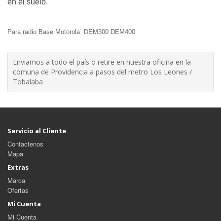
en el suelo.
Para radio Base Motorola DEM300 DEM400
Enviamos a todo el país o retire en nuestra oficina en la
comuna de Providencia a pasos del metro Los Leones /
Tobalaba
Servicio al Cliente
Contactenos
Mapa
Extras
Marca
Ofertas
Mi Cuenta
Mi Cuenta