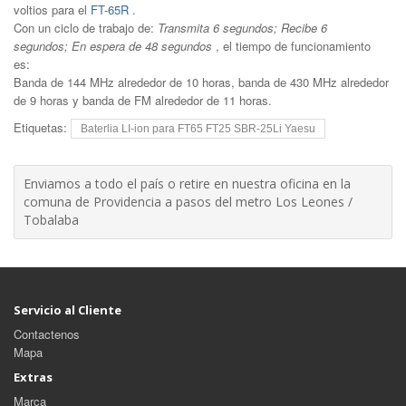
voltios para el
FT-65R
.
Con un ciclo de trabajo de:
Transmita 6 segundos;
Recibe 6
segundos;
En espera de 48 segundos
, el tiempo de funcionamiento
es:
Banda de 144 MHz alrededor de 10 horas, banda de 430 MHz alrededor
de 9 horas y banda de FM alrededor de 11 horas.
Etiquetas:
Baterlia LI-ion para FT65 FT25 SBR-25Li Yaesu
Enviamos a todo el país o retire en nuestra oficina en la
comuna de Providencia a pasos del metro Los Leones /
Tobalaba
Servicio al Cliente
Contactenos
Mapa
Extras
Marca