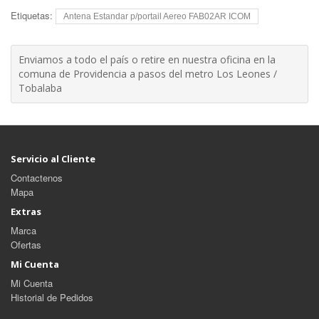
Etiquetas:
Antena Estandar p/portail Aereo FAB02AR ICOM
Enviamos a todo el país o retire en nuestra oficina en la
comuna de Providencia a pasos del metro Los Leones /
Tobalaba
Servicio al Cliente
Contactenos
Mapa
Extras
Marca
Ofertas
Mi Cuenta
Mi Cuenta
Historial de Pedidos