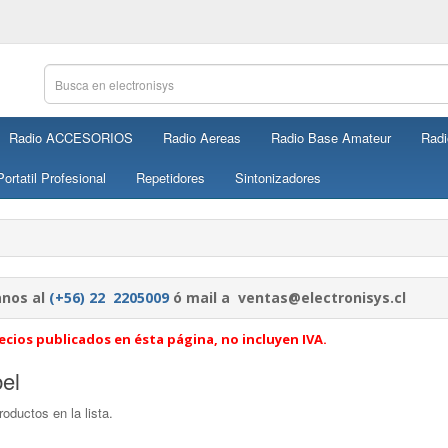
Radio ACCESORIOS
Radio Aereas
Radio Base Amateur
Radi
ortatil Profesional
Repetidores
Sintonizadores
nos al
(+56) 22 2205009
ó mail a ventas@electronisys.cl
ecios publicados en ésta página, no incluyen IVA.
el
oductos en la lista.