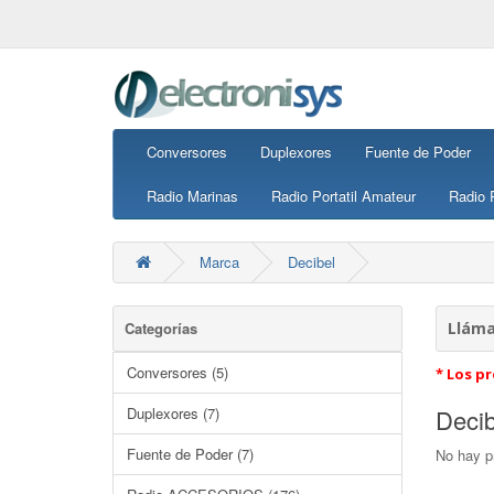
Conversores
Duplexores
Fuente de Poder
Radio Marinas
Radio Portatil Amateur
Radio P
Marca
Decibel
Categorías
Lláma
Conversores (5)
* Los pr
Duplexores (7)
Decib
Fuente de Poder (7)
No hay pr