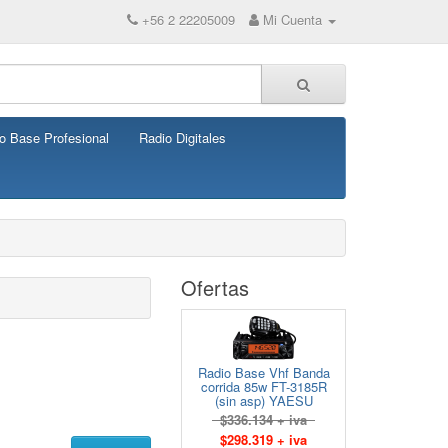
+56 2 22205009
Mi Cuenta
o Base Profesional
Radio Digitales
Ofertas
Radio Base Vhf Banda
corrida 85w FT-3185R
(sin asp) YAESU
$336.134 + iva
$298.319 + iva