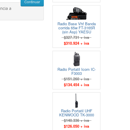
Continuar
ncia a
Radio Base Vhf Banda
corrida 65w FT-3165R
(sin Asp) YAESU
$327.731 + iva
$310.924 + iva
Radio Portatil Icom IC-
F3003
$151.260 + iva
$134.454 + iva
Radio Portatil UHF
KENWOOD TK-3000
$140.336 + iva
$126.050 + iva