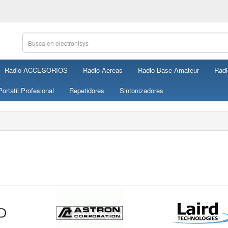
Radio ACCESORIOS
Radio Aereas
Radio Base Amateur
Radi
ortatil Profesional
Repetidores
Sintonizadores