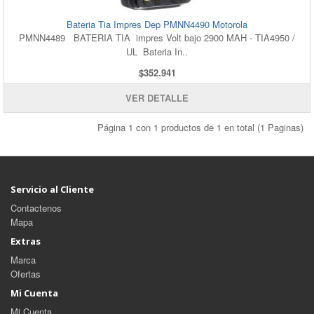
Bateria Tia Impres Dep PMNN4490 Motorola
PMNN4489 BATERIA TIA impres Volt bajo 2900 MAH - TIA4950 /
UL Bateria In..
$352.941
VER DETALLE
Página 1 con 1 productos de 1 en total (1 Paginas)
Servicio al Cliente
Contactenos
Mapa
Extras
Marca
Ofertas
Mi Cuenta
Mi Cuenta