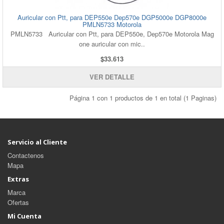
Auricular con Ptt, para DEP550e Dep570e DGP5000e DGP8000e
PMLN5733 Motorola
PMLN5733 Auricular con Ptt, para DEP550e, Dep570e Motorola Mag
one auricular con mic..
$33.613
VER DETALLE
Página 1 con 1 productos de 1 en total (1 Paginas)
Servicio al Cliente
Contactenos
Mapa
Extras
Marca
Ofertas
Mi Cuenta